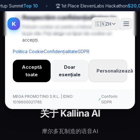
tup Summit
Top 10
•
🏆 1st Place ElevenLabs Hackathon
$20,
🍪
Respectăm confidențialitatea ta
K
🇨🇳
ZH
Folosim cookie-uri pentru a îmbunătăți experiența
ta pe site. Poți alege ce tipuri de cookie-uri
accepți.
Politica Cookie
Confidențialitate
GDPR
Acceptă
Doar
Personalizează
toate
esențiale
Acasă
Zh
Despre Noi
Kallina Voice AI
MEGA PROMOTING S.R.L. | IDNO:
Conform
✓
1019600021765
GDPR
关于 Kallina AI
摩尔多瓦制造的语音AI