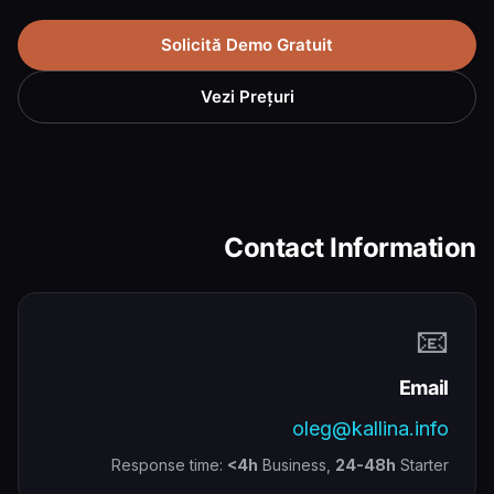
Solicită Demo Gratuit
Vezi Prețuri
Contact Information
📧
Email
oleg@kallina.info
Response time:
<4h
Business,
24-48h
Starter