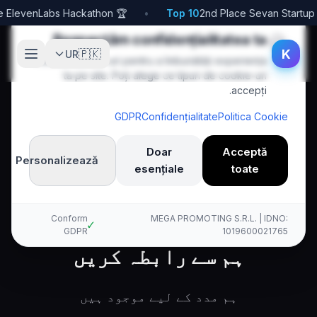
🏆 1st Place ElevenLabs Hackathon
•
Top 10
🍪
Respectăm confidențialitatea ta
K
🇵🇰
UR
Folosim cookie-uri pentru a îmbunătăți experiența
ta pe site. Poți alege ce tipuri de cookie-uri
accepți.
GDPR
Confidențialitate
Politica Cookie
Doar
Acceptă
Personalizează
esențiale
toate
Contact
Ur
Acasă
Kallina Voice AI
Conform
MEGA PROMOTING S.R.L. | IDNO:
✓
GDPR
1019600021765
ہم سے رابطہ کریں
ہم مدد کے لیے موجود ہیں