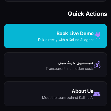
Quick Actions
Book Live Demo
🎥
Talk directly with a Kallina AI agent
قیمتیں دیکھیں
💰
Transparent, no hidden costs
About Us
👥
Meet the team behind Kallina AI