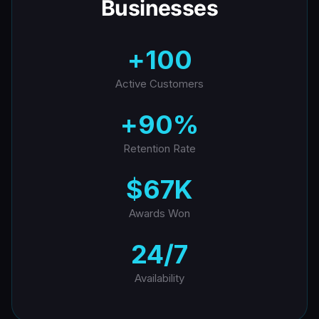
Businesses
100+
Active Customers
90%+
Retention Rate
$67K
Awards Won
24/7
Availability