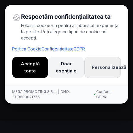
🍪
Respectăm confidențialitatea ta
Folosim cookie-uri pentru a îmbunătăți experiența
ta pe site. Poți alege ce tipuri de cookie-uri
accepți.
Home
/
Comparisons
/
Kallina กับ Phone.com
Politica Cookie
Confidențialitate
GDPR
Comparison
Acceptă
Doar
Personalizează
toate
esențiale
เปรียบเทียบ Kallina AI กับ
Phone.com อย่างครบถ้วน
MEGA PROMOTING S.R.L. | IDNO:
Conform
✓
1019600021765
GDPR