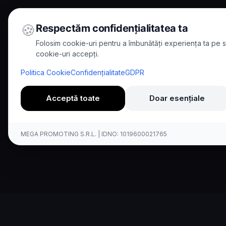
🍪
Respectăm confidențialitatea ta
Folosim cookie-uri pentru a îmbunătăți experiența ta pe si
cookie-uri accepți.
Home
/
Comparisons
/
Kallina กับ Nuance
Politica Cookie
Confidențialitate
GDPR
Comparison
Acceptă toate
Doar esențiale
เปรียบเทียบ Kall
MEGA PROMOTING S.R.L. | IDNO: 1019600021765