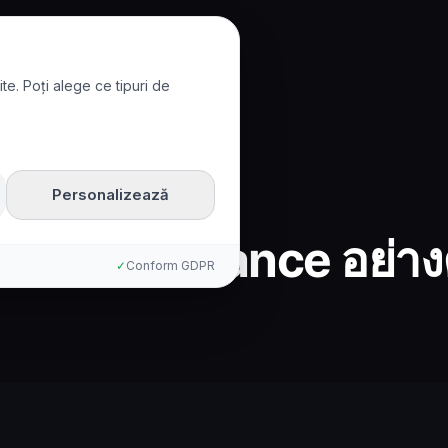
te. Poți alege ce tipuri de
Personalizează
ina AI กับ Nuance อย่า
✓
Conform GDPR