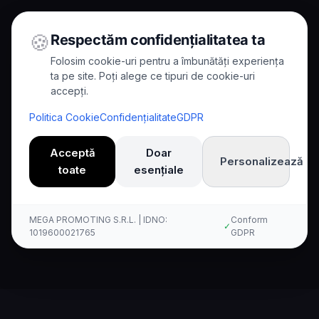
🍪
Respectăm confidențialitatea ta
Folosim cookie-uri pentru a îmbunătăți experiența
ta pe site. Poți alege ce tipuri de cookie-uri
accepți.
Home
/
Comparisons
/
Kallina เทียบกับ 8x8
Politica Cookie
Confidențialitate
GDPR
Comparison
Acceptă
Doar
Personalizează
toate
esențiale
เปรียบเทียบ Kallina AI กับ 8x8
อย่างครบถ้วน
MEGA PROMOTING S.R.L. | IDNO:
Conform
✓
1019600021765
GDPR