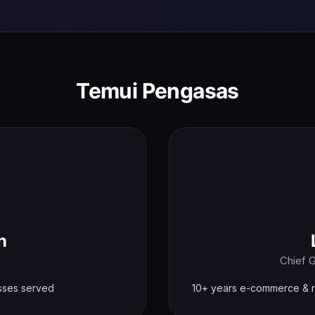
Temui Pengasas
n
Chief 
esses served
10+ years e-commerce & re