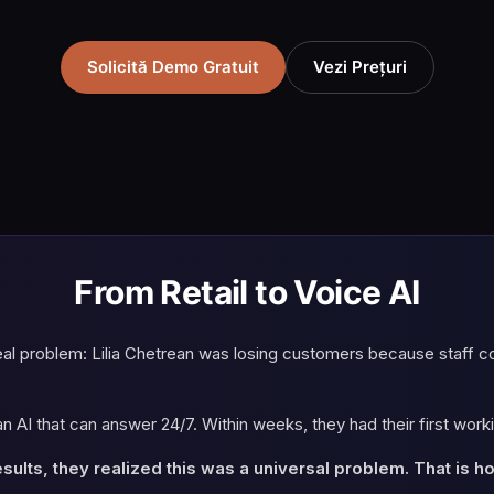
Solicită Demo Gratuit
Vezi Prețuri
From Retail to Voice AI
real problem: Lilia Chetrean was losing customers because staff co
an AI that can answer 24/7. Within weeks, they had their first work
ults, they realized this was a universal problem. That is h