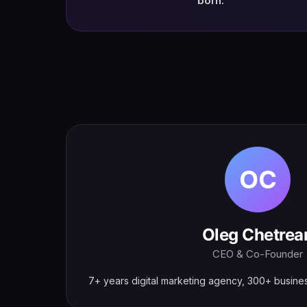
born.
OC
Oleg Chetrea
CEO & Co-Founder
7+ years digital marketing agency, 300+ busin