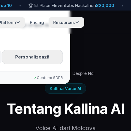
p 10
•
🏆 1st Place ElevenLabs Hackathon
$20,000
•
🚀
Platform
Pricing
Resources
te. Poți alege ce tipuri de
Personalizează
Acasă
Ms
Despre Noi
✓
Conform GDPR
Kallina Voice AI
Tentang Kallina AI
Voice AI dari Moldova