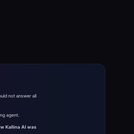
uld not answer all
ing agent.
ow Kallina AI was