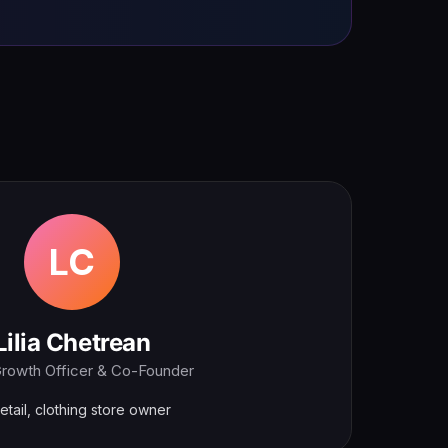
LC
Lilia Chetrean
Growth Officer & Co-Founder
tail, clothing store owner