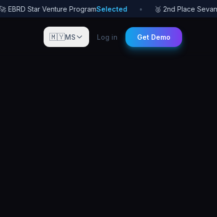
 EBRD Star Venture Program
Selected
•
🥈 2nd Place Sevan S
🇲🇾
MS
Log in
Get Demo