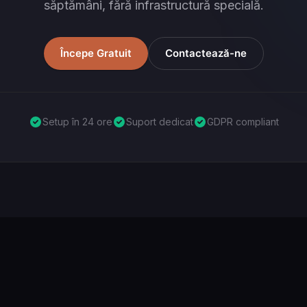
săptămâni, fără infrastructură specială.
Începe Gratuit
Contactează-ne
Setup în 24 ore
Suport dedicat
GDPR compliant