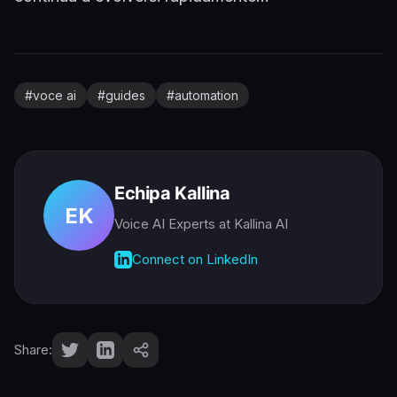
#
voce ai
#
guides
#
automation
Echipa Kallina
EK
Voice AI Experts
at Kallina AI
Connect on LinkedIn
Share: