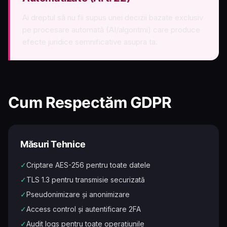
Ai dreptul să nu fii supus unei decizii bazate exclusiv
pe procesare automată (AI/algoritmi) care produce
efecte juridice semnificative asupra ta.
Cum Respectăm GDPR
Măsuri Tehnice
✓
Criptare AES-256 pentru toate datele
✓
TLS 1.3 pentru transmisie securizată
✓
Pseudonimizare și anonimizare
✓
Access control și autentificare 2FA
✓
Audit logs pentru toate operațiunile