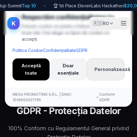
tup Summit
Top 10
•
🏆 1st Place ElevenLabs Hackathon
$20,0
🍪
Respectăm confidențialitatea ta
K
🇷🇴
RO
Folosim cookie-uri pentru a îmbunătăți experiența
ta pe site. Poți alege ce tipuri de cookie-uri
accepți.
Politica Cookie
Confidențialitate
GDPR
Acceptă
Doar
Personalizează
toate
esențiale
Acasă
Gdpr
Kallina Voice AI
MEGA PROMOTING S.R.L. | IDNO:
Conform
✓
1019600021765
GDPR
GDPR - Protecția Datelor
100% Conform cu Regulamentul General privind