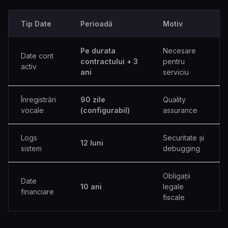
Tip Date
Perioadă
Motiv
Pe durata
Necesare
Date cont
contractului + 3
pentru
activ
ani
serviciu
Înregistrări
90 zile
Quality
vocale
(configurabil)
assurance
Logs
Securitate și
12 luni
sistem
debugging
Obligații
Date
10 ani
legale
financiare
fiscale