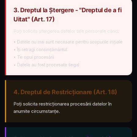
3. Dreptul la Ștergere - "Dreptul de a fi
Uitat" (Art. 17)
Poți solicita ștergerea datelor tale personale când:
• Datele nu mai sunt necesare pentru scopurile inițiale
• Îți retragi consimțământul
• Te opui procesării
• Datele au fost procesate ilegal
4. Dreptul de Restricționare (Art. 18)
Poți solicita restricționarea procesării datelor în
anumite circumstanțe.