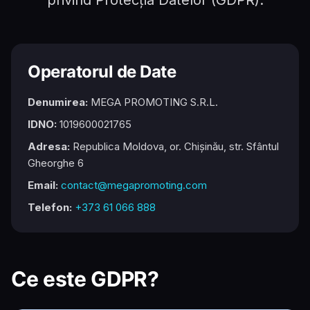
privind Protecția Datelor (GDPR).
Operatorul de Date
Denumirea:
MEGA PROMOTING S.R.L.
IDNO:
1019600021765
Adresa:
Republica Moldova, or. Chișinău, str. Sfântul
Gheorghe 6
Email:
contact@megapromoting.com
Telefon:
+373 61 066 888
Ce este GDPR?