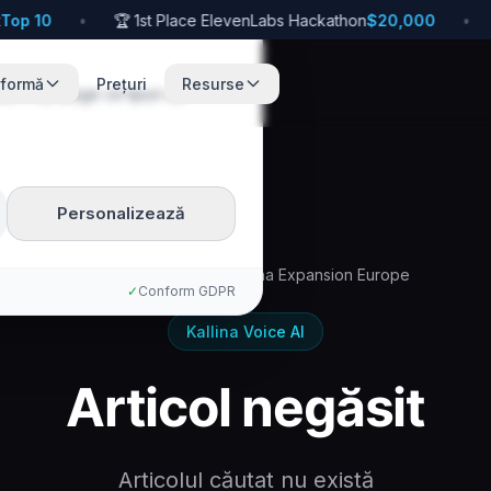
 10
•
🏆 1st Place ElevenLabs Hackathon
$20,000
•
🚀
tformă
Prețuri
Resurse
te. Poți alege ce tipuri de
Personalizează
Acasă
Blog
Kallina Expansion Europe
✓
Conform GDPR
Kallina Voice AI
Articol negăsit
Articolul căutat nu există