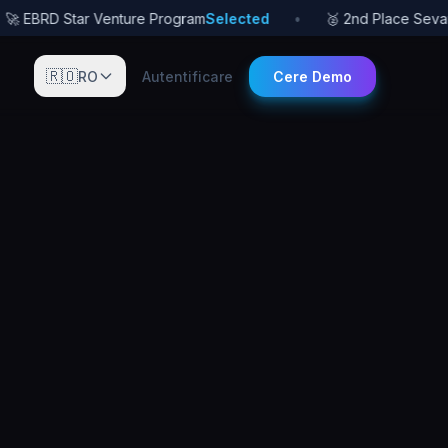
 EBRD Star Venture Program
Selected
•
🥈 2nd Place Sevan St
🇷🇴
RO
Autentificare
Cere Demo