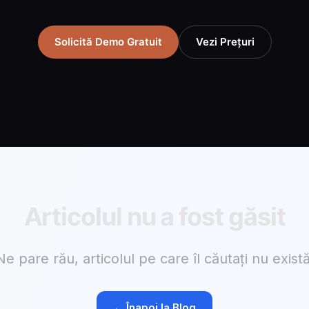
Solicită Demo Gratuit
Vezi Prețuri
Articolul nu a fost găsit
Ne pare rău, articolul pe care îl căutați nu există
← Înapoi la Blog