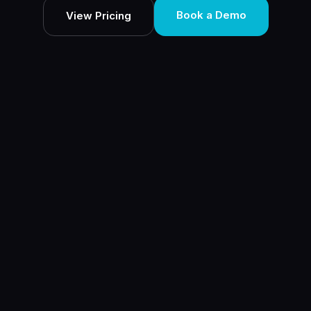
Book a Demo
View Pricing