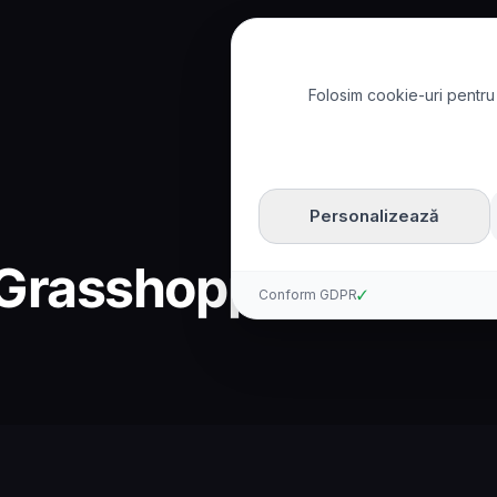
Folosim cookie-uri pentru 
Personalizează
s Grasshopper: Comp
Conform GDPR
✓