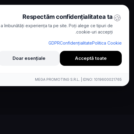
🍪
Respectăm confidențialitatea ta
a îmbunătăți experiența ta pe site. Poți alege ce tipuri de
cookie-uri accepți.
Kallina vs Grasshopper
/
Comparisons
/
Home
GDPR
Confidențialitate
Politica Cookie
Comparison
Doar esențiale
Acceptă toate
lete Comparison
MEGA PROMOTING S.R.L. | IDNO: 1019600021765