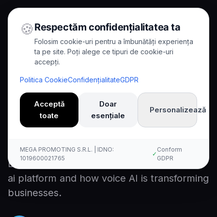
🍪
Respectăm confidențialitatea ta
Folosim cookie-uri pentru a îmbunătăți experiența
ta pe site. Poți alege ce tipuri de cookie-uri
accepți.
Home
/
Blog
/
How to Choose the Right Voice AI Platform
Politica Cookie
Confidențialitate
GDPR
8
min read
Guide
Acceptă
Doar
Personalizează
How to Choose the Right
toate
esențiale
Voice AI Platform
MEGA PROMOTING S.R.L. | IDNO:
Conform
✓
1019600021765
GDPR
Learn about how to choose the right voice
ai platform and how voice AI is transforming
businesses.