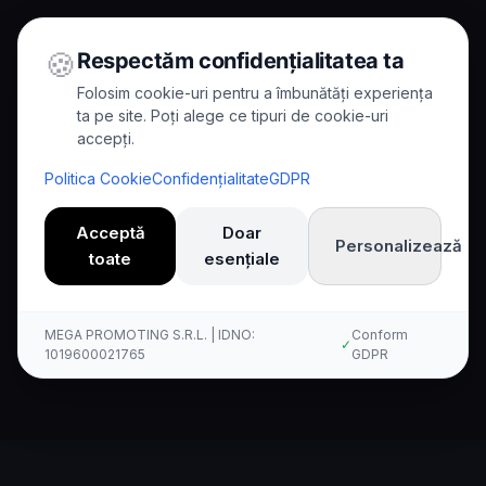
🍪
Respectăm confidențialitatea ta
Folosim cookie-uri pentru a îmbunătăți experiența
ta pe site. Poți alege ce tipuri de cookie-uri
accepți.
Home
/
Comparisons
/
Kallina dhidi ya Nuance
Politica Cookie
Confidențialitate
GDPR
Comparison
Acceptă
Doar
Personalizează
toate
esențiale
Kallina AI dhidi ya Nuance:
Ulinganisho Kamili
MEGA PROMOTING S.R.L. | IDNO:
Conform
✓
1019600021765
GDPR