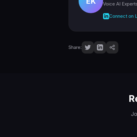
EK
Voice AI Expert
Connect on L
Share:
R
Jo