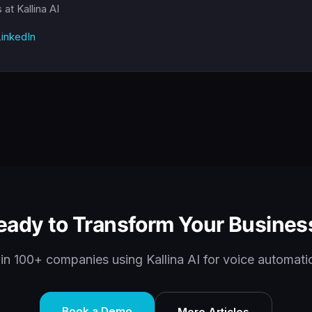
s
at Kallina AI
inkedIn
eady to Transform Your Busines
in 100+ companies using Kallina AI for voice automati
Book a Demo
More Articles