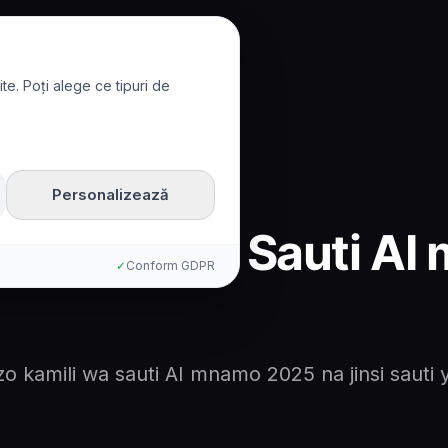
te. Poți alege ce tipuri de
 wa Sauti AI mnamo 2025
Personalizează
kamili wa Sauti AI
✓
Conform GDPR
 kamili wa sauti AI mnamo 2025 na jinsi sauti y