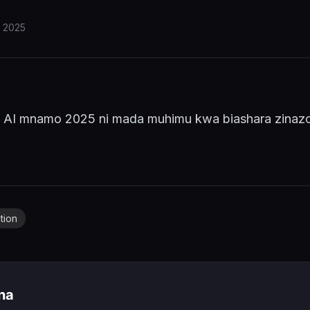
i 2025
 AI mnamo 2025 ni mada muhimu kwa biashara zinaz
tion
ina