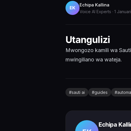
Echipa Kallina
EK
Voice AI Experts
·
1 Januar
Utangulizi
Mwongozo kamili wa Sauti
mwingiliano wa wateja.
#
sauti ai
#
guides
#
automa
Echipa Kall