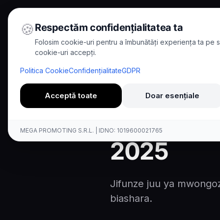
🍪
Respectăm confidențialitatea ta
Folosim cookie-uri pentru a îmbunătăți experiența ta pe si
cookie-uri accepți.
Home
/
Blog
/
Mwongozo kamili
Politica Cookie
Confidențialitate
GDPR
8
min read
Guide
Acceptă toate
Doar esențiale
Mwongozo 
MEGA PROMOTING S.R.L. | IDNO: 1019600021765
2025
Jifunze juu ya mwongozo
biashara.