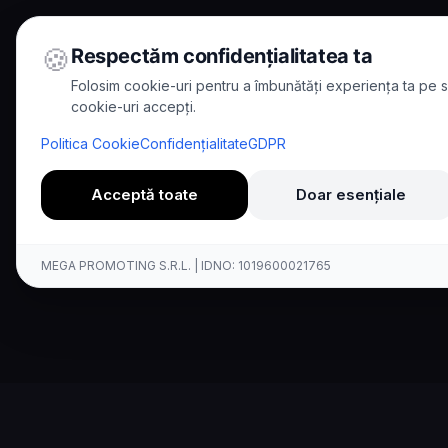
🍪
Respectăm confidențialitatea ta
Folosim cookie-uri pentru a îmbunătăți experiența ta pe si
cookie-uri accepți.
Home
/
Comparisons
/
Kallina vs Nuance
Politica Cookie
Confidențialitate
GDPR
Comparison
Acceptă toate
Doar esențiale
Kallina AI vs 
MEGA PROMOTING S.R.L. | IDNO: 1019600021765