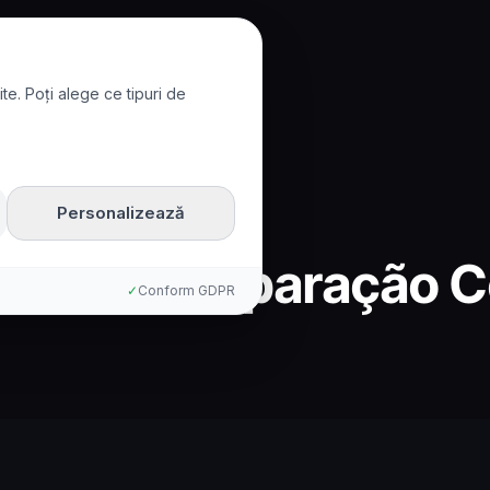
te. Poți alege ce tipuri de
Personalizează
Nuance: Comparação 
✓
Conform GDPR