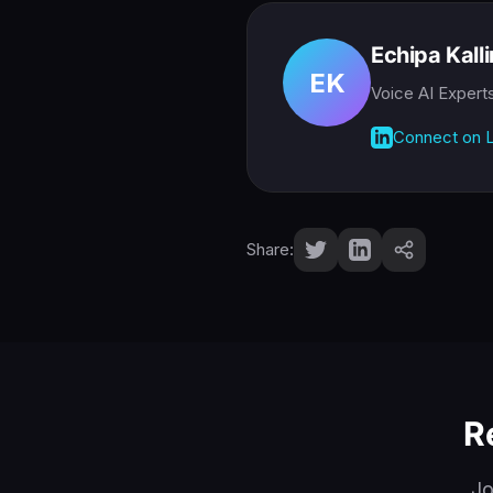
Echipa Kall
EK
Voice AI Expert
Connect on L
Share:
R
Jo