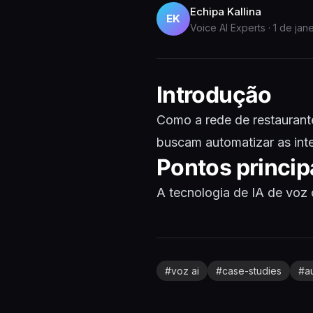
Echipa Kallina
EK
Voice AI Experts
·
1 de jan
Introdução
Como a rede de restauran
buscam automatizar as inte
Pontos princip
A tecnologia de IA de voz 
#
voz ai
#
case-studies
#
a