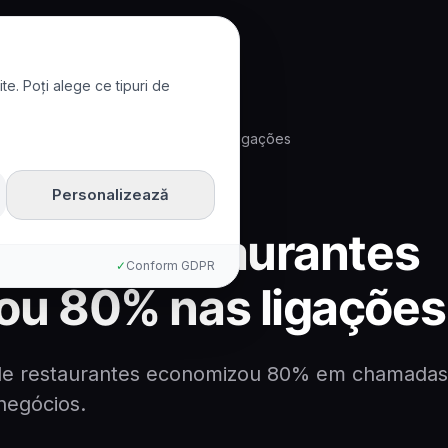
te. Poți alege ce tipuri de
restaurantes economizou 80% nas ligações
Personalizează
de de restaurantes
✓
Conform GDPR
u 80% nas ligações
e restaurantes economizou 80% em chamadas 
negócios.