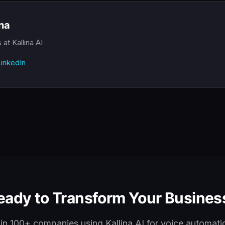
ina
s
at Kallina AI
inkedIn
eady to Transform Your Busines
in 100+ companies using Kallina AI for voice automati