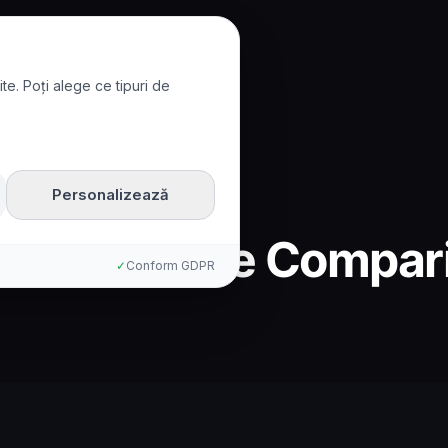
te. Poți alege ce tipuri de
Personalizează
x8: Complete Compar
✓
Conform GDPR