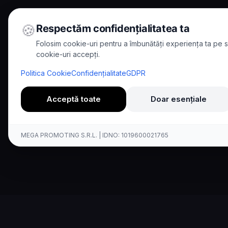
🍪
Respectăm confidențialitatea ta
Folosim cookie-uri pentru a îmbunătăți experiența ta pe si
cookie-uri accepți.
Home
/
Comparisons
/
Kallina vs 8x8
Politica Cookie
Confidențialitate
GDPR
Comparison
Acceptă toate
Doar esențiale
Kallina AI vs 8
MEGA PROMOTING S.R.L. | IDNO: 1019600021765