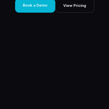
Book a Demo
View Pricing