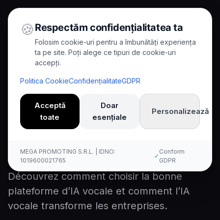
🍪
Respectăm confidențialitatea ta
Folosim cookie-uri pentru a îmbunătăți experiența
ta pe site. Poți alege ce tipuri de cookie-uri
accepți.
Home
/
Blog
/
Comment choisir la bonne plateforme d'IA vocale
Politica Cookie
Confidențialitate
GDPR
8
min read
Guide
Acceptă
Doar
Personalizează
toate
esențiale
Comment choisir la bonne
plateforme d'IA vocale
MEGA PROMOTING S.R.L. | IDNO:
Conform
✓
1019600021765
GDPR
Découvrez comment choisir la bonne
plateforme d’IA vocale et comment l’IA
vocale transforme les entreprises.