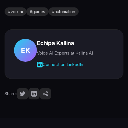
#
voix ai
#
guides
#
automation
Echipa Kallina
EK
Voice AI Experts
at Kallina AI
Connect on LinkedIn
Share: