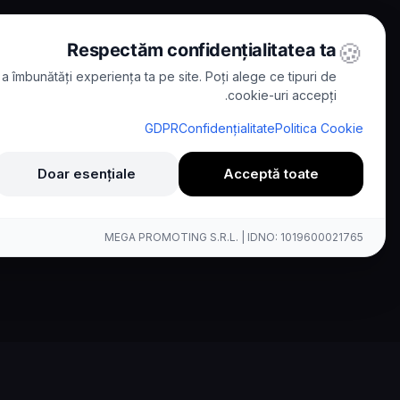
🍪
Respectăm confidențialitatea ta
a îmbunătăți experiența ta pe site. Poți alege ce tipuri de
cookie-uri accepți.
Kallina vs Grasshopper
/
Comparisons
/
Home
GDPR
Confidențialitate
Politica Cookie
Comparison
Doar esențiale
Acceptă toate
lete Comparison
MEGA PROMOTING S.R.L. | IDNO: 1019600021765