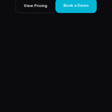
Book a Demo
View Pricing