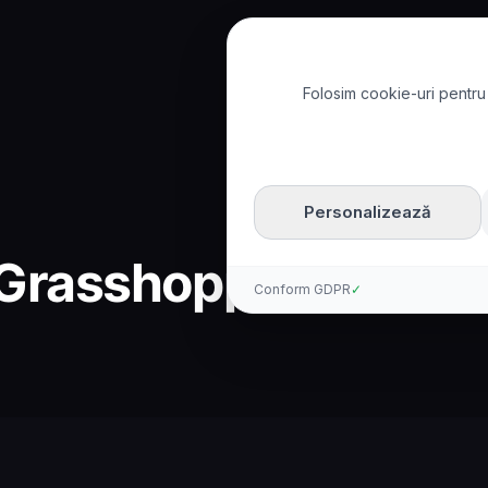
Folosim cookie-uri pentru 
Personalizează
s Grasshopper: Comp
Conform GDPR
✓