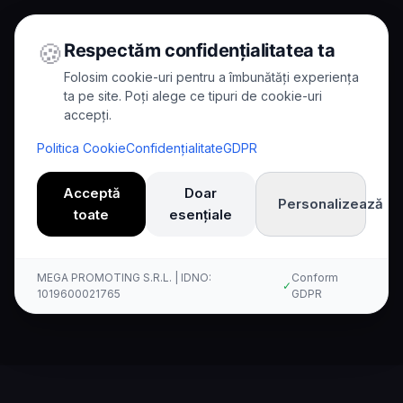
🍪
Respectăm confidențialitatea ta
Folosim cookie-uri pentru a îmbunătăți experiența
ta pe site. Poți alege ce tipuri de cookie-uri
accepți.
Home
/
Comparisons
/
Kallina vs Grasshopper
Politica Cookie
Confidențialitate
GDPR
Comparison
Acceptă
Doar
Personalizează
toate
esențiale
Kallina AI vs Grasshopper:
Comparación Completa
MEGA PROMOTING S.R.L. | IDNO:
Conform
✓
1019600021765
GDPR