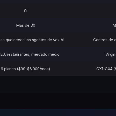
Sí
Más de 30
Mu
as que necesitan agentes de voz AI
Centros de c
S, restaurantes, mercado medio
Virgi
6 planes ($99-$6,000/mes)
CX1-CX4 ($