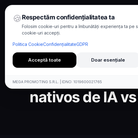
🍪
Respectăm confidențialitatea ta
Folosim cookie-uri pentru a îmbunătăți experiența ta pe si
cookie-uri accepți.
Home
/
Comparisons
/
Kallina vs Genesys
Politica Cookie
Confidențialitate
GDPR
Comparison
Acceptă toate
Doar esențiale
Kallina AI vs G
MEGA PROMOTING S.R.L. | IDNO: 1019600021765
nativos de IA v