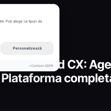
te. Poți alege ce tipuri de
Personalizează
enesys Cloud CX: Ag
✓
Conform GDPR
s Plataforma comple