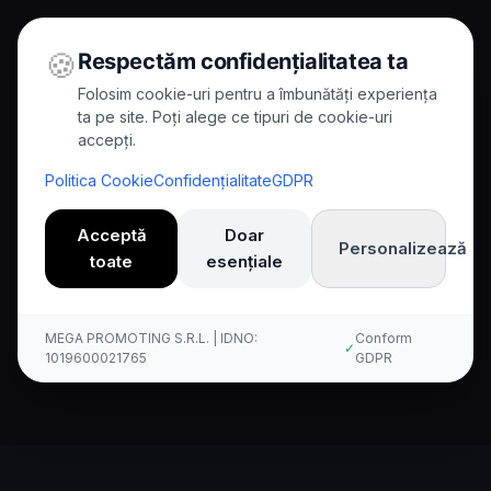
🍪
Respectăm confidențialitatea ta
Folosim cookie-uri pentru a îmbunătăți experiența
ta pe site. Poți alege ce tipuri de cookie-uri
accepți.
Home
/
Comparisons
/
Kallina vs Freshcaller
Politica Cookie
Confidențialitate
GDPR
Comparison
Acceptă
Doar
Personalizează
toate
esențiale
Kallina AI vs Freshcaller:
Umfassender Vergleich
MEGA PROMOTING S.R.L. | IDNO:
Conform
✓
1019600021765
GDPR