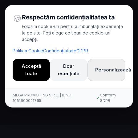
🍪
Respectăm confidențialitatea ta
Folosim cookie-uri pentru a îmbunătăți experiența
ta pe site. Poți alege ce tipuri de cookie-uri
accepți.
Home
/
Comparisons
/
Kallina vs 8x8
Politica Cookie
Confidențialitate
GDPR
Comparison
Acceptă
Doar
Personalizează
toate
esențiale
Kallina AI vs 8x8: Tam
Karşılaştırma
MEGA PROMOTING S.R.L. | IDNO:
Conform
✓
1019600021765
GDPR