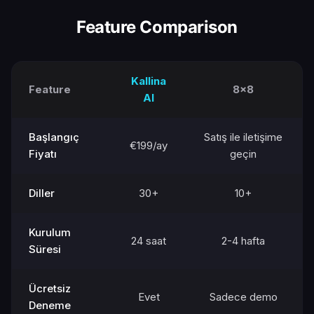
Feature Comparison
Kallina
Feature
8x8
AI
Başlangıç
Satış ile iletişime
€199/ay
Fiyatı
geçin
Diller
30+
10+
Kurulum
24 saat
2-4 hafta
Süresi
Ücretsiz
Evet
Sadece demo
Deneme