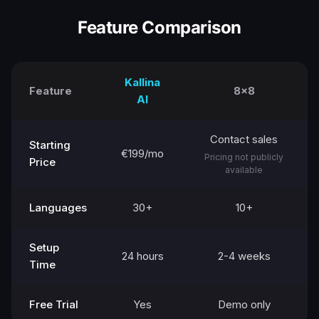
Feature Comparison
Kallina
Feature
8x8
AI
Contact sales
Starting
€199/mo
Pricing not publicly
Price
available
Languages
30+
10+
Setup
24 hours
2-4 weeks
Time
Free Trial
Yes
Demo only