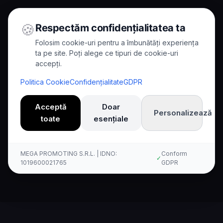
🍪
Respectăm confidențialitatea ta
Folosim cookie-uri pentru a îmbunătăți experiența
ta pe site. Poți alege ce tipuri de cookie-uri
accepți.
Home
/
Comparisons
/
Kallina vs 8x8
Politica Cookie
Confidențialitate
GDPR
Comparison
Acceptă
Doar
Personalizează
toate
esențiale
Kallina AI vs 8x8: Complete
Comparison
MEGA PROMOTING S.R.L. | IDNO:
Conform
✓
1019600021765
GDPR