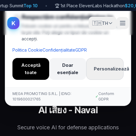
rtup Summit
Top 10
•
🏆 1st Place ElevenLabs Hackathon
$20,
🍪
Respectăm confidențialitatea ta
K
🇹🇭
TH
Folosim cookie-uri pentru a îmbunătăți experiența
ta pe site. Poți alege ce tipuri de cookie-uri
accepți.
Politica Cookie
Confidențialitate
GDPR
Acceptă
Doar
Personalizează
toate
esențiale
Acasă
Th
Defense
Military
Naval
Kallina Voice AI
MEGA PROMOTING S.R.L. | IDNO:
Conform
✓
1019600021765
GDPR
AI เสียง - Naval
Secure voice AI for defense applications