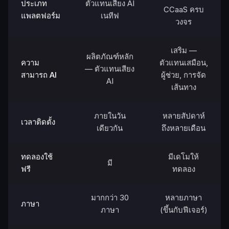
ประเภท
ตัวแทนเสียง AI
CCaaS ครบ
แพลตฟอร์ม
เนทีฟ
วงจร
เสริม —
ผลิตภัณฑ์หลัก
ความ
ตัวแทนเสมือน,
— ตัวแทนเสียง
สามารถ AI
ผู้ช่วย, การจัด
AI
เส้นทาง
ภายในวัน
หลายสัปดาห์
เวลาติดตั้ง
เดียวกัน
ถึงหลายเดือน
ทดลองใช้
มีเดโมให้
มี
ฟรี
ทดลอง
มากกว่า 30
หลายภาษา
ภาษา
ภาษา
(ขึ้นกับฟีเจอร์)