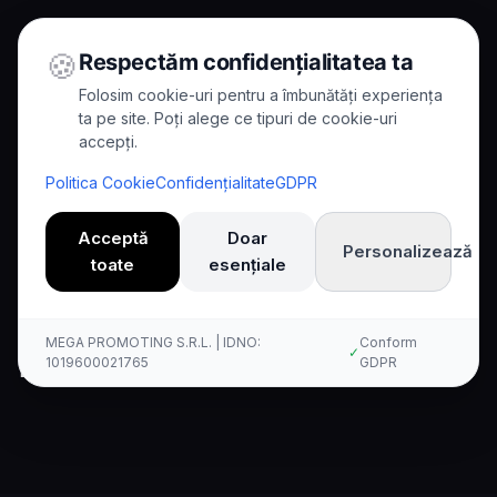
🍪
Respectăm confidențialitatea ta
Folosim cookie-uri pentru a îmbunătăți experiența
ta pe site. Poți alege ce tipuri de cookie-uri
accepți.
Home
/
Comparisons
/
Kallina กับ Genesys
Politica Cookie
Confidențialitate
GDPR
Comparison
Acceptă
Doar
Personalizează
toate
esențiale
Kallina AI กับ Genesys Cloud
CX: ตัวแทนเสียง AI เนทีฟ เทียบ
MEGA PROMOTING S.R.L. | IDNO:
Conform
✓
กับแพลตฟอร์ม CCaaS ครบวงจร
1019600021765
GDPR