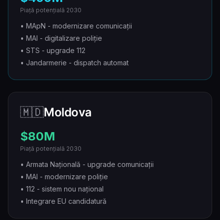
Piață potențială 2030
• MApN - modernizare comunicații
• MAI - digitalizare poliție
• STS - upgrade 112
• Jandarmerie - dispatch automat
🇲🇩
Moldova
$80M
Piață potențială 2030
• Armata Națională - upgrade comunicații
• MAI - modernizare poliție
• 112 - sistem nou național
• Integrare EU candidatură