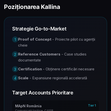
Poziționarea Kallina
Strategie Go-to-Market
Proof of Concept
- Proiecte pilot cu agenții
1
cheie
Reference Customers
- Case studies
2
documentate
Certification
- Obținere certificări necesare
3
Scale
- Expansiune regională accelerată
4
Target Accounts Prioritare
Tier 1
MApN România
Comunicații tactice, C4ISR