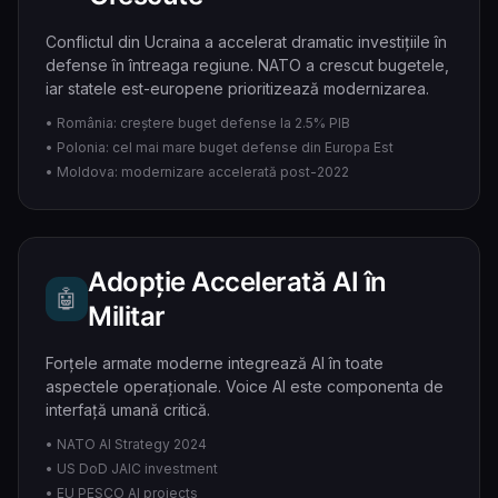
Conflictul din Ucraina a accelerat dramatic investițiile în
defense în întreaga regiune. NATO a crescut bugetele,
iar statele est-europene prioritizează modernizarea.
• România: creștere buget defense la 2.5% PIB
• Polonia: cel mai mare buget defense din Europa Est
• Moldova: modernizare accelerată post-2022
Adopție Accelerată AI în
🤖
Militar
Forțele armate moderne integrează AI în toate
aspectele operaționale. Voice AI este componenta de
interfață umană critică.
• NATO AI Strategy 2024
• US DoD JAIC investment
• EU PESCO AI projects