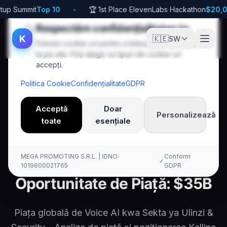
tup Summit
Top 10
•
🏆 1st Place ElevenLabs Hackathon
$20,0
🍪
Respectăm confidențialitatea ta
K
🇰🇪
SW
Folosim cookie-uri pentru a îmbunătăți experiența
ta pe site. Poți alege ce tipuri de cookie-uri
accepți.
Politica Cookie
Confidențialitate
GDPR
Acceptă
Doar
Personalizează
toate
esențiale
Acasă
Sw
Defense
Market Opportunity
Kallina Voice AI
MEGA PROMOTING S.R.L. | IDNO:
Conform
✓
1019600021765
GDPR
Oportunitate de Piață: $35B
Piața globală de Voice AI kwa Sekta ya Ulinzi &