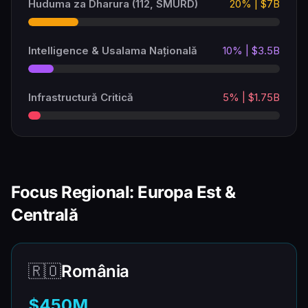
Huduma za Dharura (112, SMURD)
20% | $7B
Intelligence & Usalama Națională
10% | $3.5B
Infrastructură Critică
5% | $1.75B
Focus Regional: Europa Est &
Centrală
🇷🇴
România
$450M