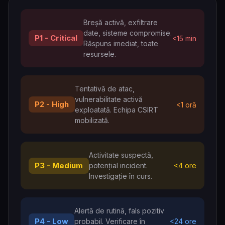
Breșă activă, exfiltrare
date, sisteme compromise.
P1 - Critical
<15 min
Răspuns imediat, toate
resursele.
Tentativă de atac,
vulnerabilitate activă
P2 - High
<1 oră
exploatată. Echipa CSIRT
mobilizată.
Activitate suspectă,
P3 - Medium
potențial incident.
<4 ore
Investigație în curs.
Alertă de rutină, fals pozitiv
P4 - Low
probabil. Verificare în
<24 ore