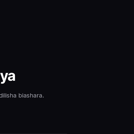
aya
ilisha biashara.