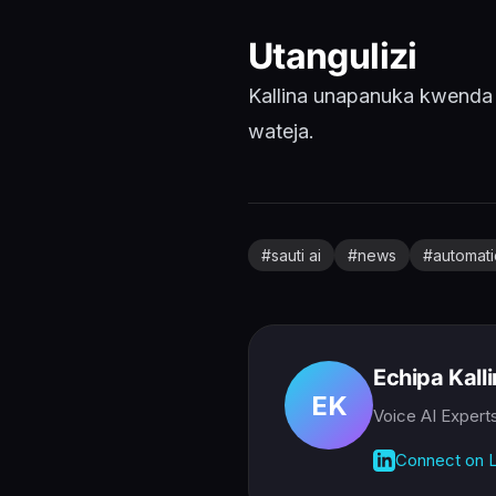
Utangulizi
Kallina unapanuka kwenda
wateja.
#
sauti ai
#
news
#
automat
Echipa Kall
EK
Voice AI Expert
Connect on L