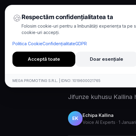
🍪
Respectăm confidențialitatea ta
Folosim cookie-uri pentru a îmbunătăți experiența ta pe si
cookie-uri accepți.
Home
/
Blog
/
Kallina anapanu
Politica Cookie
Confidențialitate
GDPR
8
min read
News
Acceptă toate
Doar esențiale
Kallina a
MEGA PROMOTING S.R.L. | IDNO: 1019600021765
Jifunze kuhusu Kallina 
Echipa Kallina
EK
Voice AI Experts
·
1 Januar