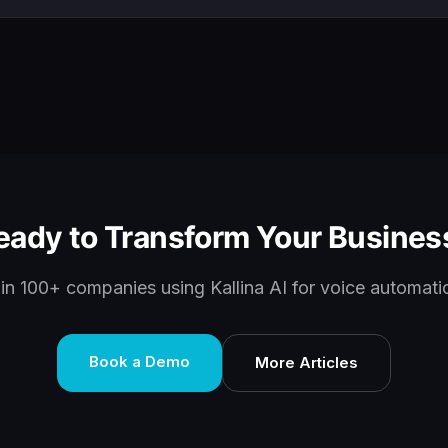
eady to Transform Your Busines
in 100+ companies using Kallina AI for voice automati
Book a Demo
More Articles