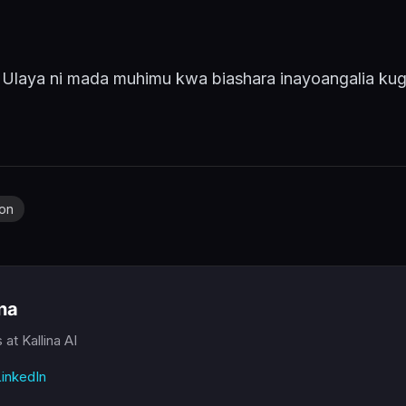
 Ulaya ni mada muhimu kwa biashara inayoangalia ku
ion
ina
s
at Kallina AI
inkedIn