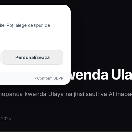
te. Poți alege ce tipuri de
ka kwenda Ulaya
Personalizează
napanuka kwenda Ul
✓
Conform GDPR
hupanua kwenda Ulaya na jinsi sauti ya AI inabad
i 2025