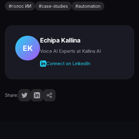
#
голос ИИ
#
case-studies
#
automation
Echipa Kallina
EK
Voice AI Experts
at Kallina AI
Connect on LinkedIn
Share: