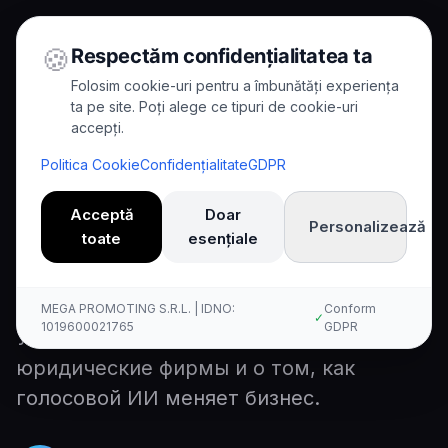
🍪
Respectăm confidențialitatea ta
Folosim cookie-uri pentru a îmbunătăți experiența
ta pe site. Poți alege ce tipuri de cookie-uri
accepți.
Home
/
Blog
/
Прием клиентов юридической фирмы
Politica Cookie
Confidențialitate
GDPR
8
min read
Case Study
Acceptă
Doar
Personalizează
Прием клиентов
toate
esențiale
юридической фирмы
MEGA PROMOTING S.R.L. | IDNO:
Conform
✓
1019600021765
GDPR
Узнайте о приеме клиентов в
юридические фирмы и о том, как
голосовой ИИ меняет бизнес.