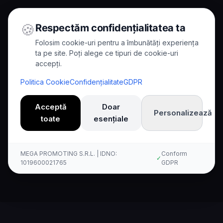
🍪
Respectăm confidențialitatea ta
Folosim cookie-uri pentru a îmbunătăți experiența
ta pe site. Poți alege ce tipuri de cookie-uri
accepți.
Home
/
Comparisons
/
Kallina vs Freshcaller
Politica Cookie
Confidențialitate
GDPR
Comparison
Acceptă
Doar
Personalizează
toate
esențiale
Kallina AI vs Freshcaller:
Kompleksowe porównanie
MEGA PROMOTING S.R.L. | IDNO:
Conform
✓
1019600021765
GDPR