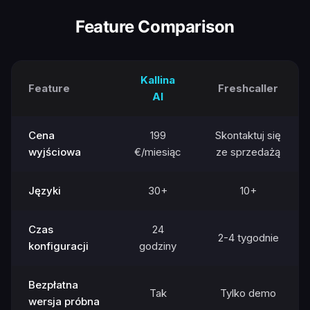
Feature Comparison
Kallina
Feature
Freshcaller
AI
Cena
199
Skontaktuj się
wyjściowa
€/miesiąc
ze sprzedażą
Języki
30+
10+
Czas
24
2-4 tygodnie
konfiguracji
godziny
Bezpłatna
Tak
Tylko demo
wersja próbna