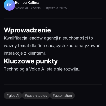
Echipa Kallina
EK
Voice AI Experts
·
1 stycznia 2025
Wprowadzenie
Kwalifikacja leadów agencji nieruchomości to
ważny temat dla firm chcących zautomatyzować
interakcje z klientami.
Kluczowe punkty
Technologia Voice AI stale się rozwija...
#
głos AI
#
case-studies
#
automation