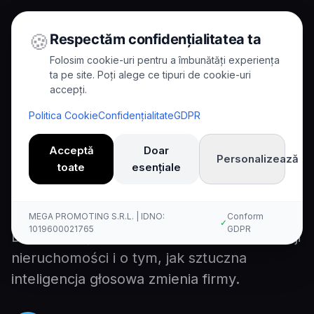
🍪
Respectăm confidențialitatea ta
Folosim cookie-uri pentru a îmbunătăți experiența
ta pe site. Poți alege ce tipuri de cookie-uri
accepți.
Home
/
Blog
/
Kwalifikacja lidera agencji nieruchomości
Politica Cookie
Confidențialitate
GDPR
8
min read
Case Study
Acceptă
Doar
Personalizează
Kwalifikacja lidera agencji
toate
esențiale
nieruchomości
MEGA PROMOTING S.R.L. | IDNO:
Conform
✓
1019600021765
GDPR
Dowiedz się o kwalifikacjach liderów agencji
nieruchomości i o tym, jak sztuczna
inteligencja głosowa zmienia firmy.