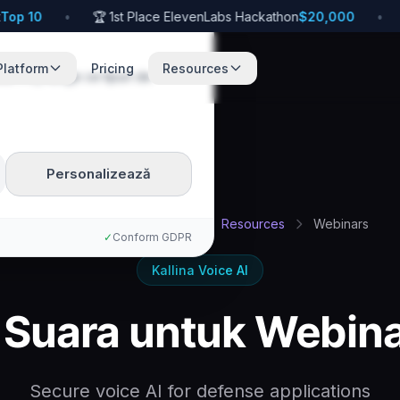
p 10
•
🏆 1st Place ElevenLabs Hackathon
$20,000
•
🚀
Platform
Pricing
Resources
te. Poți alege ce tipuri de
Personalizează
Acasă
Ms
Defense
Resources
Webinars
✓
Conform GDPR
Kallina Voice AI
 Suara untuk Webin
Secure voice AI for defense applications