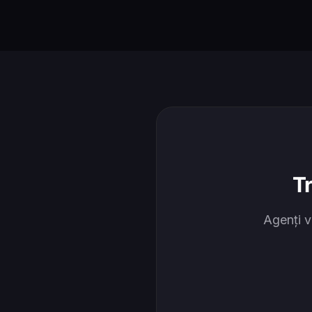
T
Agenți v