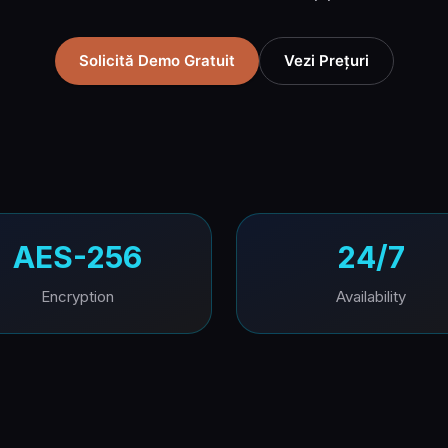
Solicită Demo Gratuit
Vezi Prețuri
AES-256
24/7
Encryption
Availability