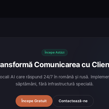
Începe Astăzi
ransformă Comunicarea cu Clienț
ocali AI care răspund 24/7 în română și rusă. Implemen
săptămâni, fără infrastructură specială.
Începe Gratuit
Contactează-ne