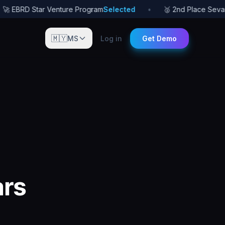
 EBRD Star Venture Program
Selected
•
🥈 2nd Place Sevan S
🇲🇾
MS
Log in
Get Demo
ars