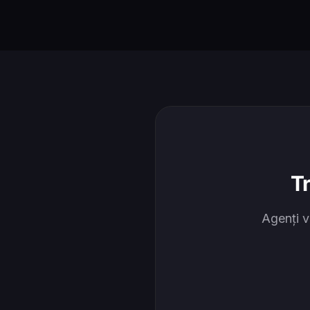
T
Agenți v