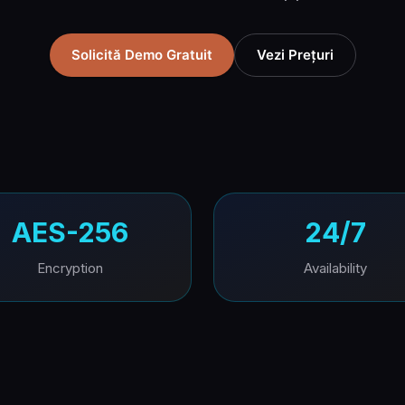
Solicită Demo Gratuit
Vezi Prețuri
AES-256
24/7
Encryption
Availability