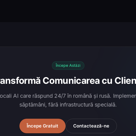
Începe Astăzi
ransformă Comunicarea cu Clienț
ocali AI care răspund 24/7 în română și rusă. Implemen
săptămâni, fără infrastructură specială.
Începe Gratuit
Contactează-ne