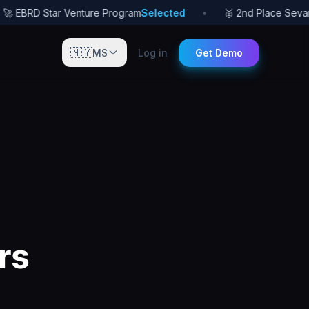
 EBRD Star Venture Program
Selected
•
🥈 2nd Place Sevan S
🇲🇾
MS
Log in
Get Demo
rs