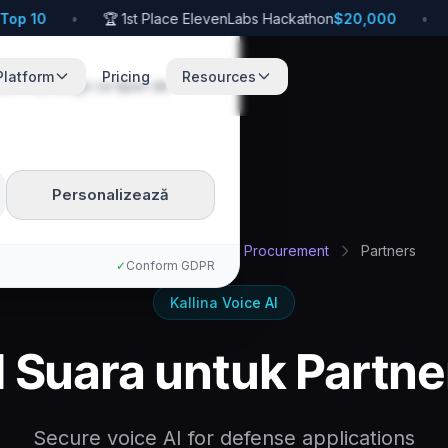
p 10
•
🏆 1st Place ElevenLabs Hackathon
$20,000
•
🚀
Platform
Pricing
Resources
te. Poți alege ce tipuri de
Personalizează
Acasă
Ms
Defense
Procurement
Partners
✓
Conform GDPR
Kallina Voice AI
I Suara untuk Partne
Secure voice AI for defense applications