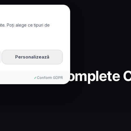
te. Poți alege ce tipuri de
Personalizează
reshcaller: Complete
✓
Conform GDPR