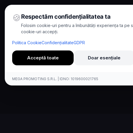
🍪
Respectăm confidențialitatea ta
Folosim cookie-uri pentru a îmbunătăți experiența ta pe si
cookie-uri accepți.
Home
/
Comparisons
/
Kallina vs Freshcaller
Politica Cookie
Confidențialitate
GDPR
Comparison
Acceptă toate
Doar esențiale
Kallina AI vs F
MEGA PROMOTING S.R.L. | IDNO: 1019600021765