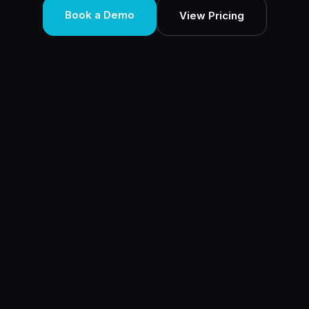
Book a Demo
View Pricing