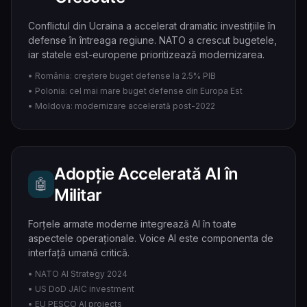
Conflictul din Ucraina a accelerat dramatic investițiile în
defense în întreaga regiune. NATO a crescut bugetele,
iar statele est-europene prioritizează modernizarea.
• România: creștere buget defense la 2.5% PIB
• Polonia: cel mai mare buget defense din Europa Est
• Moldova: modernizare accelerată post-2022
Adopție Accelerată AI în
🤖
Militar
Forțele armate moderne integrează AI în toate
aspectele operaționale. Voice AI este componenta de
interfață umană critică.
• NATO AI Strategy 2024
• US DoD JAIC investment
• EU PESCO AI projects