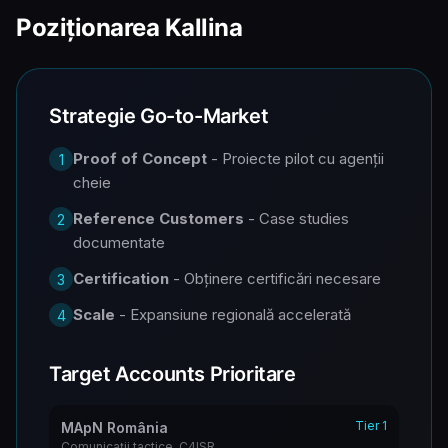
Poziționarea Kallina
Strategie Go-to-Market
Proof of Concept
- Proiecte pilot cu agenții
1
cheie
Reference Customers
- Case studies
2
documentate
Certification
- Obținere certificări necesare
3
Scale
- Expansiune regională accelerată
4
Target Accounts Prioritare
Tier 1
MApN România
Comunicații tactice, C4ISR