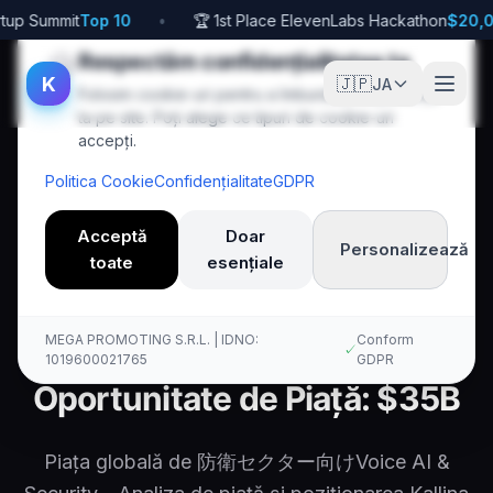
tup Summit
Top 10
•
🏆 1st Place ElevenLabs Hackathon
$20,0
🍪
Respectăm confidențialitatea ta
K
🇯🇵
JA
Folosim cookie-uri pentru a îmbunătăți experiența
ta pe site. Poți alege ce tipuri de cookie-uri
accepți.
Politica Cookie
Confidențialitate
GDPR
Acceptă
Doar
Personalizează
toate
esențiale
Acasă
Ja
Defense
Market Opportunity
Kallina Voice AI
MEGA PROMOTING S.R.L. | IDNO:
Conform
✓
1019600021765
GDPR
Oportunitate de Piață: $35B
Piața globală de 防衛セクター向けVoice AI &