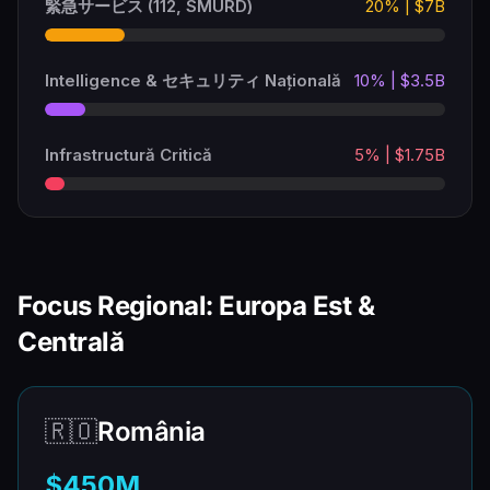
緊急サービス (112, SMURD)
20% | $7B
Intelligence & セキュリティ Națională
10% | $3.5B
Infrastructură Critică
5% | $1.75B
Focus Regional: Europa Est &
Centrală
🇷🇴
România
$450M