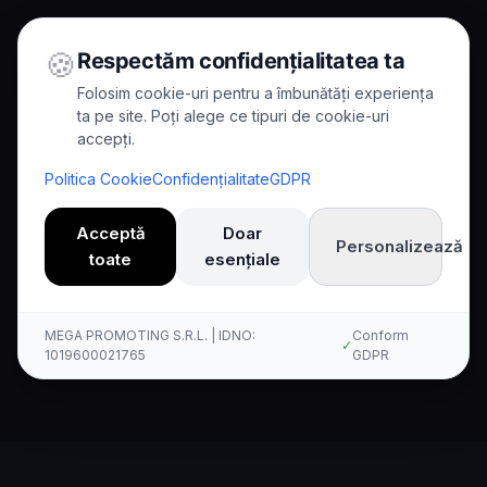
🍪
Respectăm confidențialitatea ta
Folosim cookie-uri pentru a îmbunătăți experiența
ta pe site. Poți alege ce tipuri de cookie-uri
accepți.
Home
/
Comparisons
/
Kallina vs Freshcaller
Politica Cookie
Confidențialitate
GDPR
Comparison
Acceptă
Doar
Personalizează
toate
esențiale
Kallina AI vs Freshcaller:
Confronto Completo
MEGA PROMOTING S.R.L. | IDNO:
Conform
✓
1019600021765
GDPR