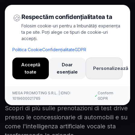
🍪
Respectăm confidențialitatea ta
Folosim cookie-uri pentru a îmbunătăți experiența
ta pe site. Poți alege ce tipuri de cookie-uri
accepți.
Home
/
Blog
/
Prenotazioni di test drive per concessionarie di automobili
Politica Cookie
Confidențialitate
GDPR
8
min read
Case Study
Acceptă
Doar
Personalizează
toate
esențiale
Prenotazioni di test drive per
concessionarie di automobili
MEGA PROMOTING S.R.L. | IDNO:
Conform
✓
1019600021765
GDPR
Scopri di più sulle prenotazioni di test drive
presso le concessionarie di automobili e su
come l'intelligenza artificiale vocale sta