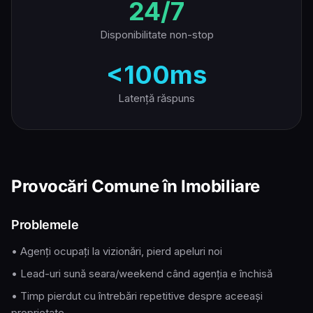
24/7
Disponibilitate non-stop
<
100ms
Latență răspuns
Provocări Comune în Imobiliare
Problemele
• Agenți ocupați la vizionări, pierd apeluri noi
• Lead-uri sună seara/weekend când agenția e închisă
• Timp pierdut cu întrebări repetitive despre aceeași
proprietate