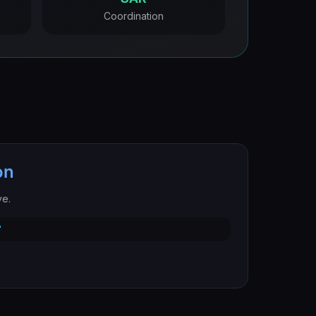
Coordination
on
ve.
"