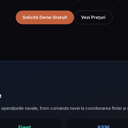
Solicită Demo Gratuit
Vezi Prețuri
e
 operațiunile navale, from comanda navei la coordonarea flotei și 
Fleet
ASW