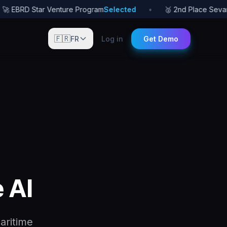
 EBRD Star Venture Program
Selected
•
🥈 2nd Place Sevan St
🇫🇷
FR
Log in
Get Demo
 AI
aritime