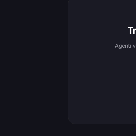
T
Agenți v