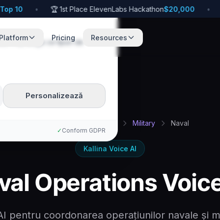
 10
•
🏆 1st Place ElevenLabs Hackathon
$20,000
•
🚀
Platform
Pricing
Resources
te. Poți alege ce tipuri de
Personalizează
Acasă
Fr
Defense
Military
Naval
✓
Conform GDPR
Kallina Voice AI
val Operations Voice
AI pentru coordonarea operațiunilor navale și m