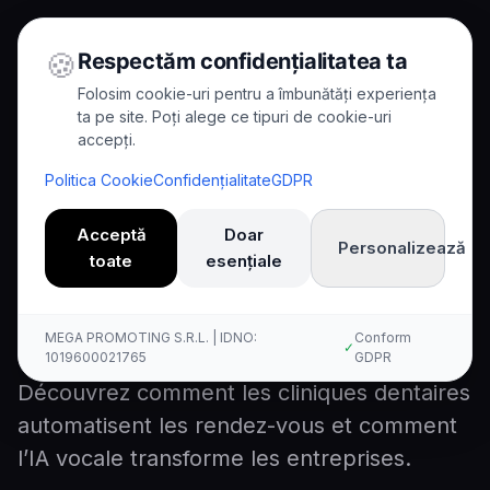
🍪
Respectăm confidențialitatea ta
Folosim cookie-uri pentru a îmbunătăți experiența
ta pe site. Poți alege ce tipuri de cookie-uri
accepți.
Home
/
Blog
/
La clinique dentaire automatise les rendez-vous
Politica Cookie
Confidențialitate
GDPR
8
min read
Case Study
Acceptă
Doar
Personalizează
toate
esențiale
La clinique dentaire
automatise les rendez-vous
MEGA PROMOTING S.R.L. | IDNO:
Conform
✓
1019600021765
GDPR
Découvrez comment les cliniques dentaires
automatisent les rendez-vous et comment
l’IA vocale transforme les entreprises.