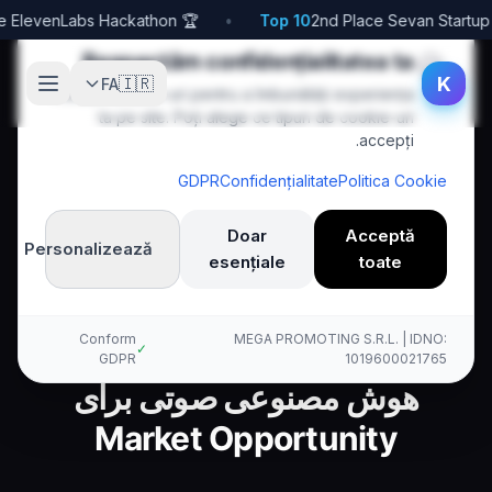
🏆 1st Place ElevenLabs Hackathon
•
Top 10
🍪
Respectăm confidențialitatea ta
K
🇮🇷
FA
Folosim cookie-uri pentru a îmbunătăți experiența
ta pe site. Poți alege ce tipuri de cookie-uri
accepți.
GDPR
Confidențialitate
Politica Cookie
Doar
Acceptă
Personalizează
esențiale
toate
Market Opportunity
Defense
Fa
Acasă
Kallina Voice AI
Conform
MEGA PROMOTING S.R.L. | IDNO:
✓
GDPR
1019600021765
هوش مصنوعی صوتی برای
Market Opportunity