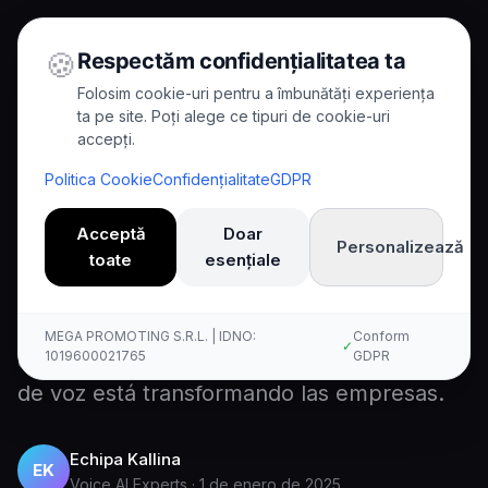
🍪
Respectăm confidențialitatea ta
Folosim cookie-uri pentru a îmbunătăți experiența
ta pe site. Poți alege ce tipuri de cookie-uri
accepți.
Home
/
Blog
/
Kallina se expande a Europa
Politica Cookie
Confidențialitate
GDPR
8
min read
News
Acceptă
Doar
Personalizează
Kallina se expande a Europa
toate
esențiale
Obtenga más información sobre la
MEGA PROMOTING S.R.L. | IDNO:
Conform
✓
expansión de Kallina a Europa y cómo la IA
1019600021765
GDPR
de voz está transformando las empresas.
Echipa Kallina
EK
Voice AI Experts
·
1 de enero de 2025