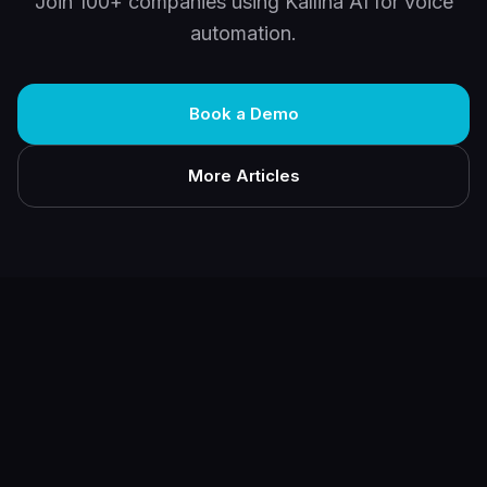
Join 100+ companies using Kallina AI for voice
automation.
Book a Demo
More Articles