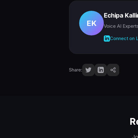
Echipa Kall
EK
Voice AI Expert
Connect on L
Share:
R
Jo