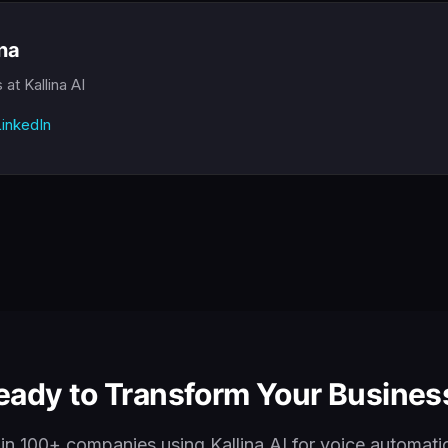
ina
s
at Kallina AI
inkedIn
eady to Transform Your Busines
in 100+ companies using Kallina AI for voice automati