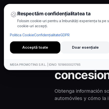
🍪
Respectăm confidențialitatea ta
Folosim cookie-uri pentru a îmbunătăți experiența ta pe si
cookie-uri accepți.
Home
/
Blog
/
Reservas de pru
Politica Cookie
Confidențialitate
GDPR
8
min read
Case Study
Acceptă toate
Doar esențiale
Reservas 
MEGA PROMOTING S.R.L. | IDNO: 1019600021765
concesion
Obtenga información so
automóviles y cómo la i