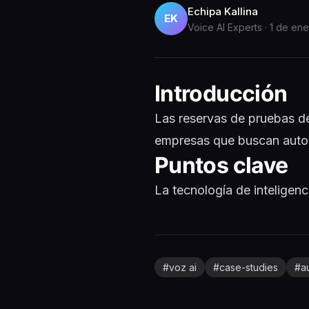
Echipa Kallina
EK
Voice AI Experts
·
1 de en
Introducción
Las reservas de pruebas d
empresas que buscan automa
Puntos clave
La tecnología de inteligenc
#
voz ai
#
case-studies
#
a