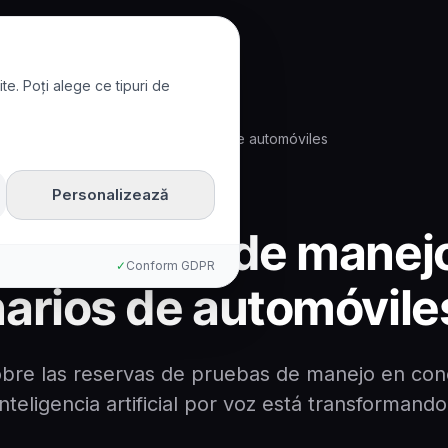
te. Poți alege ce tipuri de
eba de manejo en concesionarios de automóviles
Personalizează
de prueba de manej
✓
Conform GDPR
arios de automóvile
bre las reservas de pruebas de manejo en con
nteligencia artificial por voz está transformand