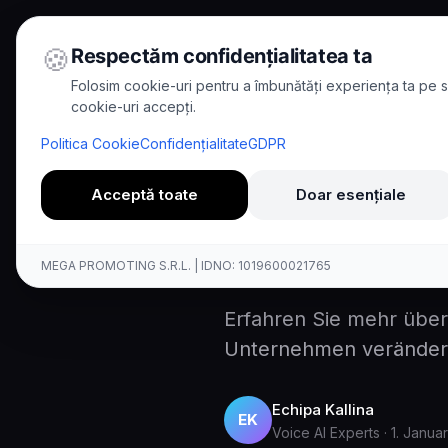
🍪
Respectăm confidențialitatea ta
Folosim cookie-uri pentru a îmbunătăți experiența ta pe si
cookie-uri accepți.
Home
/
Blog
/
Kundenaufnahme 
Politica Cookie
Confidențialitate
GDPR
8
min read
Case Study
Acceptă toate
Doar esențiale
Kundenau
MEGA PROMOTING S.R.L. | IDNO: 1019600021765
Erfahren Sie mehr über
Unternehmen veränder
Echipa Kallina
EK
Voice AI Experts
·
1. Janua