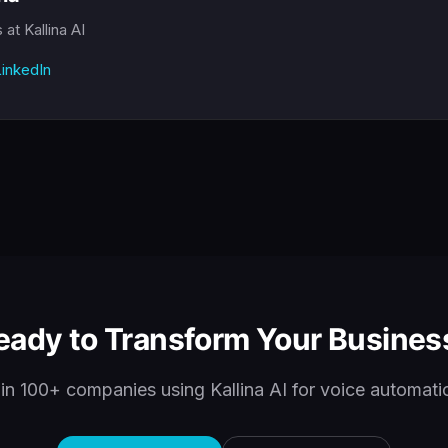
s
at Kallina AI
inkedIn
eady to Transform Your Busines
in 100+ companies using Kallina AI for voice automati