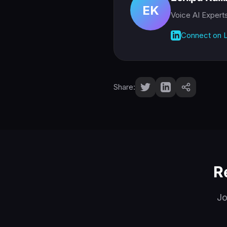
EK
Voice AI Expert
Connect on L
Share:
R
Jo