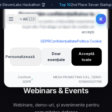
🏆 1st Place ElevenLabs Hackathon
•
Top 10
🍪
Respectăm confidențialitatea ta
K
🇸🇦
AR
Folosim cookie-uri pentru a îmbunătăți experiența
ta pe site. Poți alege ce tipuri de cookie-uri
accepți.
GDPR
Confidențialitate
Politica Cookie
Doar
Acceptă
Personalizează
esențiale
toate
Webinars
Resources
Defense
Ar
Acasă
Kallina Voice AI
Conform
MEGA PROMOTING S.R.L. | IDNO:
✓
GDPR
1019600021765
Webinars & Events
Webinare, demo-uri, și evenimente pentru