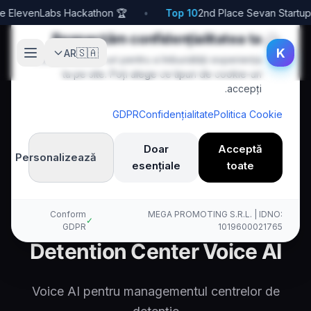
🏆 1st Place ElevenLabs Hackathon
•
Top 10
🍪
Respectăm confidențialitatea ta
K
🇸🇦
AR
Folosim cookie-uri pentru a îmbunătăți experiența
ta pe site. Poți alege ce tipuri de cookie-uri
accepți.
GDPR
Confidențialitate
Politica Cookie
Doar
Acceptă
Personalizează
esențiale
toate
Detention
Police
Defense
Ar
Acasă
Kallina Voice AI
Conform
MEGA PROMOTING S.R.L. | IDNO:
✓
GDPR
1019600021765
Detention Center Voice AI
Voice AI pentru managementul centrelor de