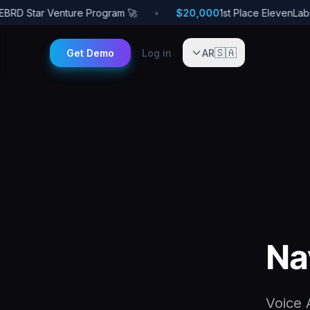
🚀 EBRD Star Venture Program
•
$20,000
🇸🇦
Get Demo
Log in
AR
Na
Voice 