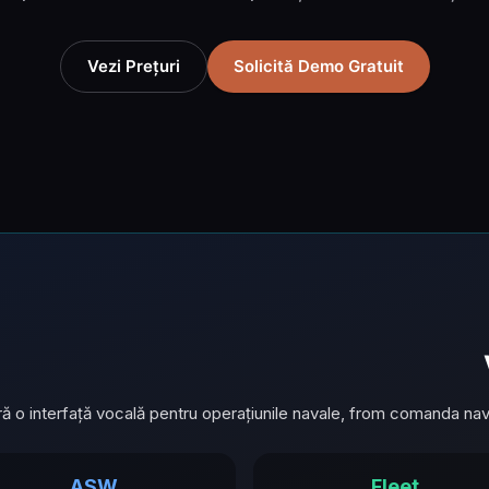
Vezi Prețuri
Solicită Demo Gratuit
ă o interfață vocală pentru operațiunile navale, from comanda nave
ASW
Fleet