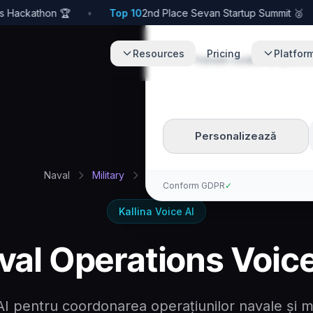
🏆 1st Place ElevenLabs Hackathon
•
Top 10
🥈 2nd Place Sevan Startup Summit
•
Resources
Pricing
Platfor
Folosim cookie-uri pentru 
Personalizează
Naval
Military
Defense
Ar
Acasă
Conform GDPR
✓
Kallina Voice AI
val Operations Voice
AI pentru coordonarea operațiunilor navale și m