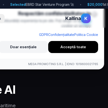
Selected
🚀 EBRD Star Venture Program
•
$20,000
🍪
Respectăm confidențialitatea ta
Kallina
K
m
a îmbunătăți experiența ta pe site. Poți alege ce tipuri de
cookie-uri accepți.
GDPR
Confidențialitate
Politica Cookie
Doar esențiale
Acceptă toate
MEGA PROMOTING S.R.L. | IDNO: 1019600021765
 AI
aritime