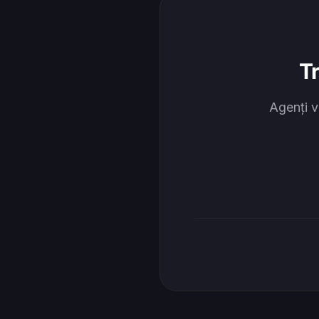
T
Agenți v