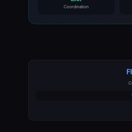
Coordination
F
C