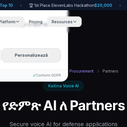
p 10
•
🏆 1st Place ElevenLabs Hackathon
$20,000
•
🚀
Platform
Pricing
Resources
te. Poți alege ce tipuri de
Personalizează
Acasă
Am
Defense
Procurement
Partners
✓
Conform GDPR
Kallina Voice AI
የድምጽ AI ለ Partners
Secure voice AI for defense applications