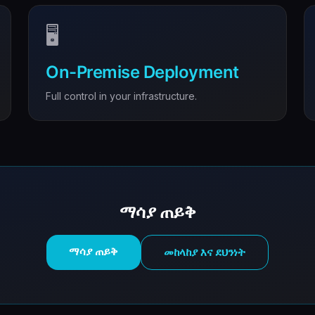
🖥️
On-Premise Deployment
Full control in your infrastructure.
ማሳያ ጠይቅ
ማሳያ ጠይቅ
መከላከያ እና ደህንነት