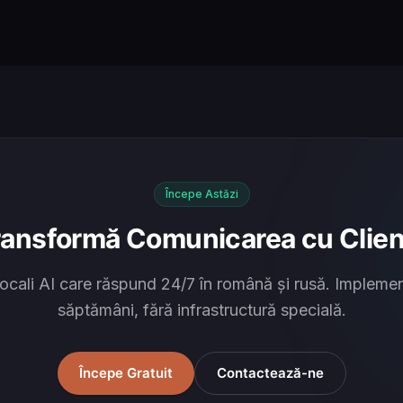
Începe Astăzi
ransformă Comunicarea cu Clienț
ocali AI care răspund 24/7 în română și rusă. Implemen
săptămâni, fără infrastructură specială.
Începe Gratuit
Contactează-ne