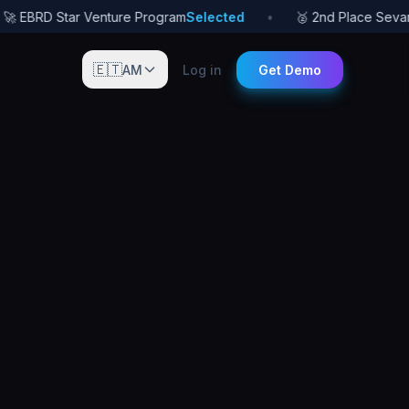
 EBRD Star Venture Program
Selected
•
🥈 2nd Place Sevan S
🇪🇹
AM
Log in
Get Demo