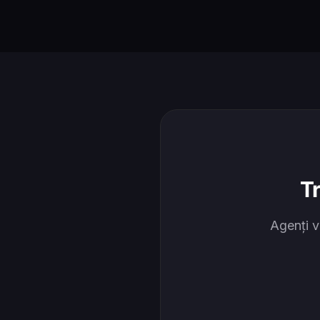
T
Agenți v