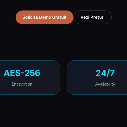
Solicită Demo Gratuit
Vezi Prețuri
AES-256
24/7
Encryption
Availability