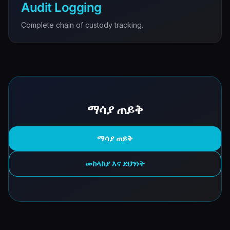
Audit Logging
Complete chain of custody tracking.
ማሳያ ጠይቅ
ማሳያ ጠይቅ
መከላከያ እና ደህንነት