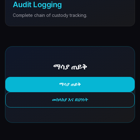
Audit Logging
Complete chain of custody tracking.
ማሳያ ጠይቅ
ማሳያ ጠይቅ
መከላከያ እና ደህንነት